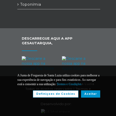
Toponímia
DESCARREGUE AQUI A APP
GESAUTARQUIA,
A Junta de Freguesia de Santa Luzia utiliza cookies para melhorar a
sua experiência de navegação e para fins estatísticos. Ao navegar
© 2026 Junta de Freguesia de Santa Luzia.
está a consentir a sua utilização.
Termos e Condições
Todos os direitos reservados |
Termos e
Condições
Definiçoes de Cookies
Aceitar
Desenvolvido por: