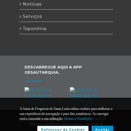
Notícias
Serviços
Toponímia
DESCARREGUE AQUI A APP
GESAUTARQUIA,
A Junta de Freguesia de Santa Luzia utiliza cookies para melhorar a
sua experiência de navegação e para fins estatísticos. Ao navegar
© 2026 Junta de Freguesia de Santa Luzia.
está a consentir a sua utilização.
Termos e Condições
Todos os direitos reservados |
Termos e
Condições
Definiçoes de Cookies
Aceitar