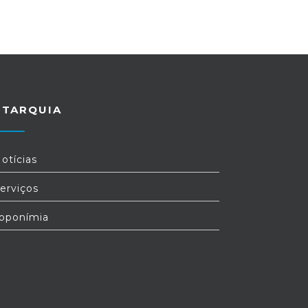
UTARQUIA
otícias
erviços
oponímia