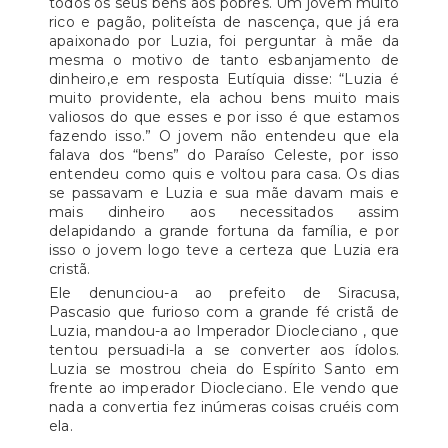
todos os seus bens aos pobres. Um jovem muito
rico e pagão, politeísta de nascença, que já era
apaixonado por Luzia, foi perguntar à mãe da
mesma o motivo de tanto esbanjamento de
dinheiro,e em resposta Eutíquia disse: “Luzia é
muito providente, ela achou bens muito mais
valiosos do que esses e por isso é que estamos
fazendo isso.” O jovem não entendeu que ela
falava dos “bens” do Paraíso Celeste, por isso
entendeu como quis e voltou para casa. Os dias
se passavam e Luzia e sua mãe davam mais e
mais dinheiro aos necessitados assim
delapidando a grande fortuna da família, e por
isso o jovem logo teve a certeza que Luzia era
cristã.
Ele denunciou-a ao prefeito de Siracusa,
Pascasio que furioso com a grande fé cristã de
Luzia, mandou-a ao Imperador Diocleciano , que
tentou persuadi-la a se converter aos ídolos.
Luzia se mostrou cheia do Espírito Santo em
frente ao imperador Diocleciano. Ele vendo que
nada a convertia fez inúmeras coisas cruéis com
ela.