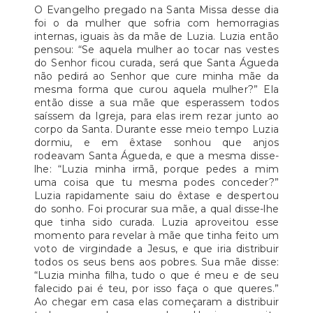
O Evangelho pregado na Santa Missa desse dia
foi o da mulher que sofria com hemorragias
internas, iguais às da mãe de Luzia. Luzia então
pensou: “Se aquela mulher ao tocar nas vestes
do Senhor ficou curada, será que Santa Águeda
não pedirá ao Senhor que cure minha mãe da
mesma forma que curou aquela mulher?” Ela
então disse a sua mãe que esperassem todos
saíssem da Igreja, para elas irem rezar junto ao
corpo da Santa. Durante esse meio tempo Luzia
dormiu, e em êxtase sonhou que anjos
rodeavam Santa Águeda, e que a mesma disse-
lhe: “Luzia minha irmã, porque pedes a mim
uma coisa que tu mesma podes conceder?”
Luzia rapidamente saiu do êxtase e despertou
do sonho. Foi procurar sua mãe, a qual disse-lhe
que tinha sido curada. Luzia aproveitou esse
momento para revelar à mãe que tinha feito um
voto de virgindade a Jesus, e que iria distribuir
todos os seus bens aos pobres. Sua mãe disse:
“Luzia minha filha, tudo o que é meu e de seu
falecido pai é teu, por isso faça o que queres.”
Ao chegar em casa elas começaram a distribuir