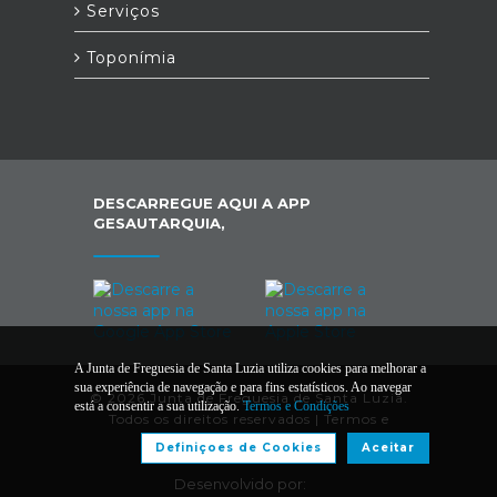
Serviços
Toponímia
DESCARREGUE AQUI A APP
GESAUTARQUIA,
A Junta de Freguesia de Santa Luzia utiliza cookies para melhorar a
sua experiência de navegação e para fins estatísticos. Ao navegar
© 2026 Junta de Freguesia de Santa Luzia.
está a consentir a sua utilização.
Termos e Condições
Todos os direitos reservados |
Termos e
Condições
Definiçoes de Cookies
Aceitar
Desenvolvido por: