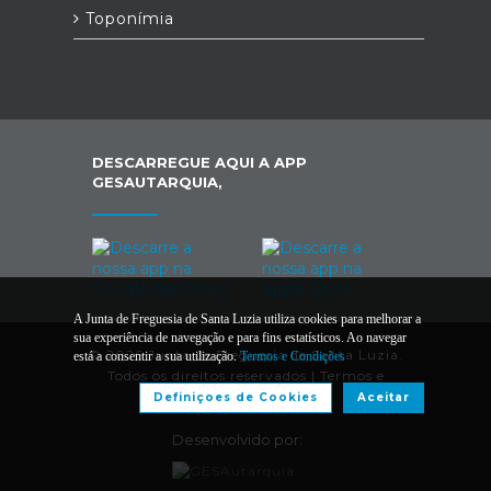
Toponímia
DESCARREGUE AQUI A APP
GESAUTARQUIA,
A Junta de Freguesia de Santa Luzia utiliza cookies para melhorar a
sua experiência de navegação e para fins estatísticos. Ao navegar
© 2026 Junta de Freguesia de Santa Luzia.
está a consentir a sua utilização.
Termos e Condições
Todos os direitos reservados |
Termos e
Condições
Definiçoes de Cookies
Aceitar
Desenvolvido por: