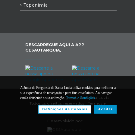
Toponímia
DESCARREGUE AQUI A APP
GESAUTARQUIA,
A Junta de Freguesia de Santa Luzia utiliza cookies para melhorar a
sua experiência de navegação e para fins estatísticos. Ao navegar
© 2026 Junta de Freguesia de Santa Luzia.
está a consentir a sua utilização.
Termos e Condições
Todos os direitos reservados |
Termos e
Condições
Definiçoes de Cookies
Aceitar
Desenvolvido por: