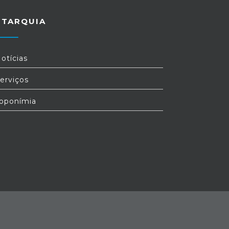
UTARQUIA
otícias
erviços
oponímia